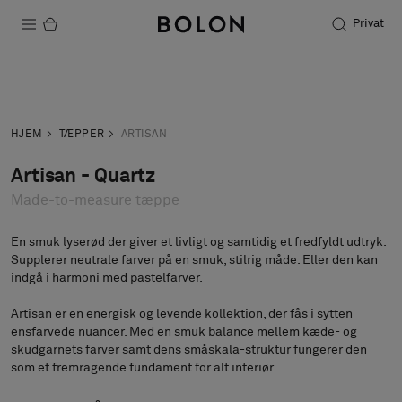
Privat
Produkter
Forespørgsel
Bestil prøve
Projekter
HJEM
TÆPPER
ARTISAN
Bæredygtighed
Artisan - Quartz
Made-to-measure tæppe
Installation
Vedligeholdelse
En smuk lyserød der giver et livligt og samtidig et fredfyldt udtryk.
Supplerer neutrale farver på en smuk, stilrig måde. Eller den kan
indgå i harmoni med pastelfarver.
Artisan er en energisk og levende kollektion, der fås i sytten
Designersamarbejder
ensfarvede nuancer. Med en smuk balance mellem kæde- og
Stories
skudgarnets farver samt dens småskala-struktur fungerer den
som et fremragende fundament for alt interiør.
FAQ