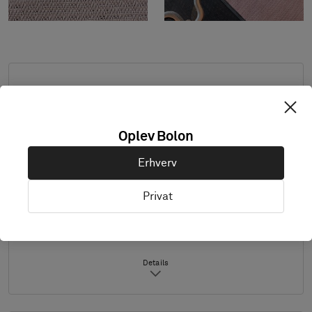
Standardmål: minimum 2,0 m x 2,0 m,
maksimum 4,0 m x 8,0 m. Kontakt Bolon, hvis
du ønsker andre mål.
Oplev Bolon
Kombiner design og kantbånd efter ønske.
Erhverv
Også velegnet til udendørs brug.
Produktet fås udelukkende i Europa.
Privat
Prøver leveres i A4-størrelse (297 x 210 mm)
med valgt kantbånd separat.
Details