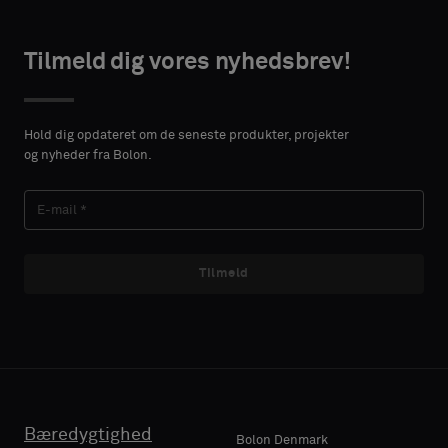
height in
en
centimeters.
standardprøve
Tilmeld dig vores nyhedsbrev!
TAKTOPLYSNINGER
Standard
Hold dig opdateret om de seneste produkter, projekter
VORNAME
og nyheder fra Bolon.
Lydabsorberende
EFTERNAVN
Tilmeld
E-MAIL
Bæredygtighed
Bolon Denmark
TELEFON