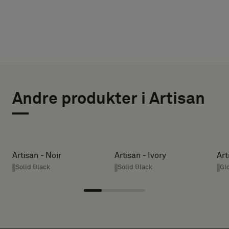
VÆLG
VÆLG
TYPE
STØRRELSE
Andre produkter i Artisan
BREDDE (CM)
Vælg,
om
du
ønsker
HEIGHT (CM)
Artisan - Noir
Artisan - Ivory
Art
en
Solid Black
Solid Black
Gl
prøve
med
* Enter the
lydabsorberende
desired
bagside
width and
eller