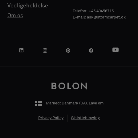
Vedligeholdelse
Telefon: +45 40456715
Om os
E-mail: ask@stormcarpet.dk
VIRKSOMHEDENS
NAVN
DIN ROLLE
Marked: Danmark (
DA
).
Lave om
Privacy Policy
Whistleblowing
ADRESSE