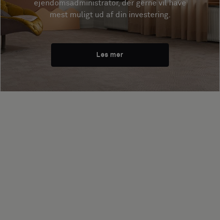
ejendomsadministrator, der gerne vil have
mest muligt ud af din investering.
Les mer