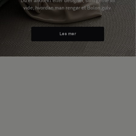
Du er arkitekt eller designer, som gerne vil
vide, hvordan man rengør et Bolon gulv.
Les mer