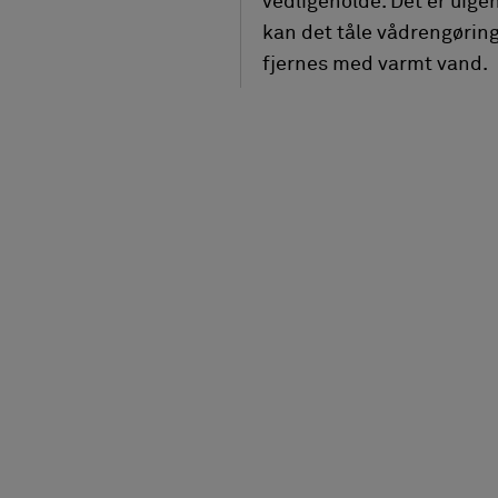
vedligeholde. Det er uig
kan det tåle vådrengørin
fjernes med varmt vand.