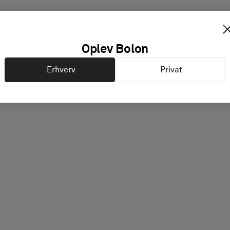
Oplev Bolon
Erhverv
Privat
Forskellige brugere har f
bedst mulige vejledning.