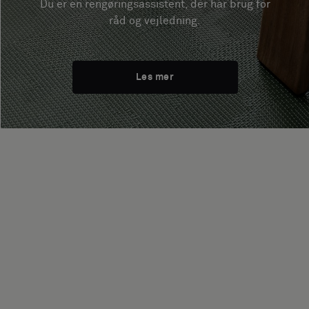
Du er en rengøringsassistent, der har brug for
råd og vejledning.
Les mer