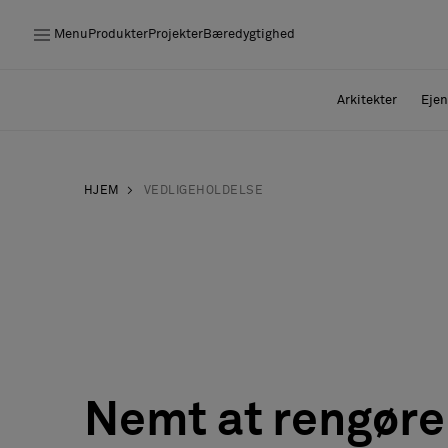
Menu
Produkter
Projekter
Bæredygtighed
Produkter
Arkitekter
Ejen
Projekter
Bæredygtighed
HJEM
VEDLIGEHOLDELSE
Installation
Vedligeholdelse
Designersamarbejder
Nemt at rengøre
Stories