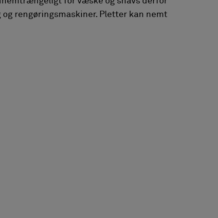
ennemtrængeligt for væske og snavs derfor
g og rengøringsmaskiner. Pletter kan nemt