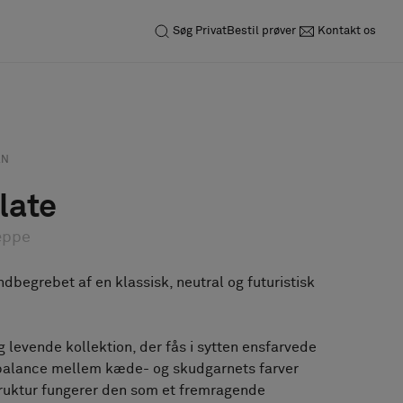
Søg
Privat
Bestil prøver
Kontakt os
Forespørgsel
Bestil prøve
AN
late
æppe
ndbegrebet af en klassisk, neutral og futuristisk
g levende kollektion, der fås i sytten ensfarvede
balance mellem kæde- og skudgarnets farver
uktur fungerer den som et fremragende