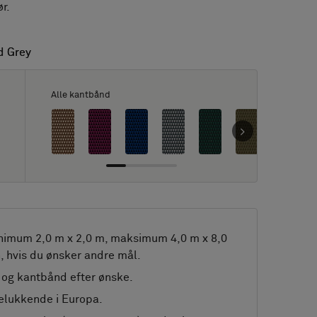
r.
d Grey
d Grey
Alle kantbånd
nimum 2,0 m x 2,0 m, maksimum 4,0 m x 8,0
, hvis du ønsker andre mål.
og kantbånd efter ønske.
elukkende i Europa.