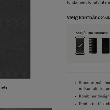
fundament for alt interiø
Vælg kantbånd:
Soli
Soli
Anbefalede kantbånd
Standardmål: mi
meter
m. Kontakt Bolon
Kombiner design 
Produktet fås ud