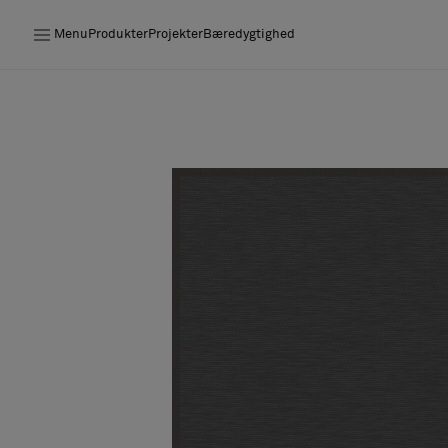
Menu
Produkter
Projekter
Bæredygtighed
Produkter
Projekter
Bæredygtighed
Installation
Vedligeholdelse
Designersamarbejder
Stories