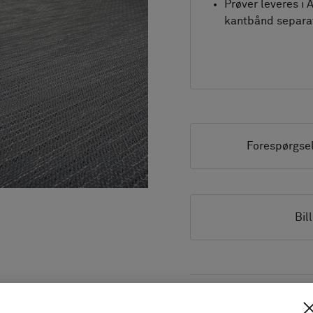
Prøver leveres i 
kantbånd separa
Forespørgse
Bil
PRODUKTDOKUMENTATI