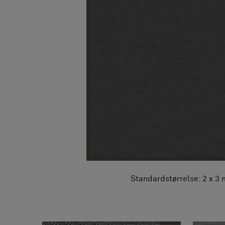
FAQ
Om os
Kontakt
Pattern Tile Tool
Image & Material Bank
Vælg land
Standardstørrelse: 2 x 3 