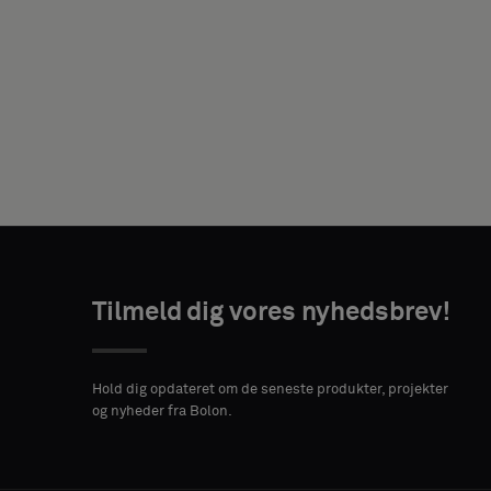
DIN
ROLLE
Tilmeld dig vores nyhedsbrev!
ADRESSE
POSTNUMMER
BY
Hold dig opdateret om de seneste produkter, projekter
og nyheder fra Bolon.
LAND