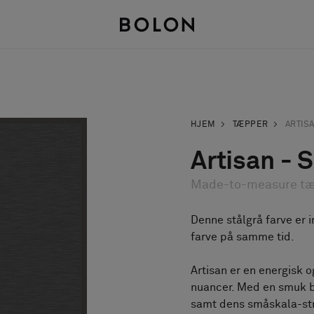
HJEM
TÆPPER
ARTIS
Artisan - S
Made-to-measure t
Denne stålgrå farve er i
farve på samme tid.
Artisan er en energisk o
nuancer. Med en smuk 
samt dens småskala-str