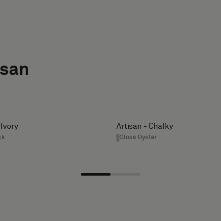
isan
 Ivory
Artisan - Chalky
ck
Gloss Oyster