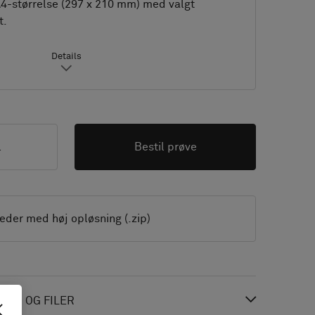
A4-størrelse (297 x 210 mm) med valgt
t.
Details
l
Bestil prøve
leder med høj opløsning (.zip)
ON OG FILER