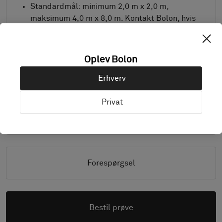
Standardmål: minimum 2,0 m x 2,0 m,
maksimum 4,0 m x 8,0 m. Kontakt Bolon, hvis
du ønsker andre mål.
Kombiner design og kantbånd efter ønske.
Oplev Bolon
Produktet fås udelukkende i Europa.
Prøver leveres i A4-størrelse (297 x 210 mm)
Erhverv
med valgt kantbånd separat.
Privat
Details
Forespørgsel
Bestil prøve