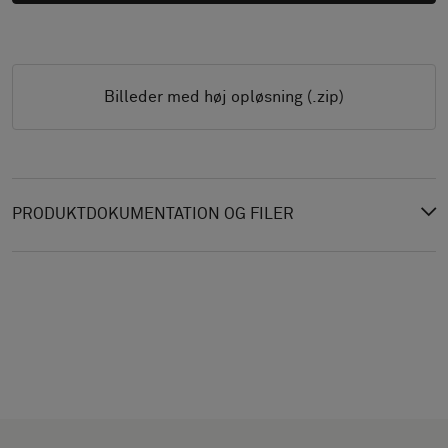
Billeder med høj opløsning (.zip)
PRODUKTDOKUMENTATION OG FILER
VÆLG
VÆLG