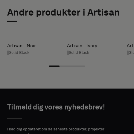
TYPE
STØRRELSE
Andre produkter i Artisan
BREDDE (CM)
Vælg,
om
du
ønsker
HEIGHT (CM)
Artisan - Noir
Artisan - Ivory
Art
en
Solid Black
Solid Black
Gl
prøve
med
* Enter the
lydabsorberende
desired
bagside
width and
eller
height in
en
centimeters.
standardprøve
Tilmeld dig vores nyhedsbrev!
TAKTOPLYSNINGER
Standard
Hold dig opdateret om de seneste produkter, projekter
VORNAME