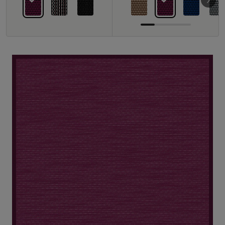
Om os
Kontakt
Pattern Tile Tool
Image & Material Bank
Vælg land