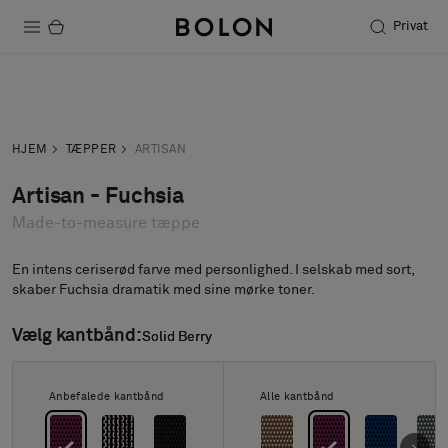
Privat
Produkter
Forespørgsel
Bestil prøve
Projekter
HJEM
TÆPPER
ARTISAN
Bæredygtighed
Artisan - Fuchsia
Made-to-measure tæppe
Installation
Vedligeholdelse
En intens ceriserød farve med personlighed. I selskab med sort,
skaber Fuchsia dramatik med sine mørke toner.
Vælg kantbånd:
Solid Berry
Solid Berry
Designersamarbejder
Stories
Anbefalede kantbånd
Alle kantbånd
FAQ