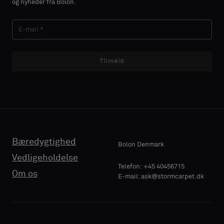
og nyheder fra Bolon.
Lydabsorberende
EFTERNAVN
Tilmeld
E-MAIL
Bæredygtighed
Bolon Denmark
TELEFON
Vedligeholdelse
Telefon: +45 40456715
Om os
E-mail: ask@stormcarpet.dk
VIRKSOMHEDENS
NAVN