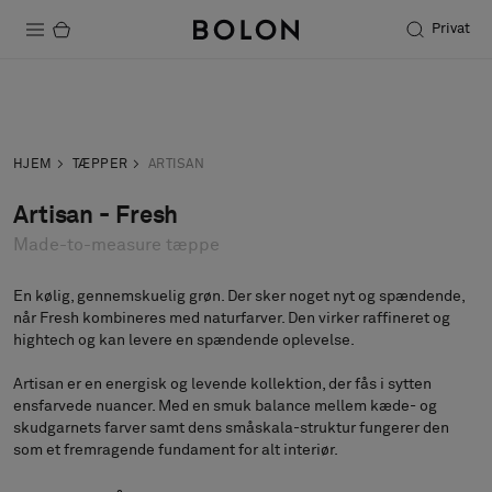
Privat
Produkter
Forespørgsel
Bestil prøve
Projekter
HJEM
TÆPPER
ARTISAN
Bæredygtighed
Artisan - Fresh
Made-to-measure tæppe
Installation
Vedligeholdelse
En kølig, gennemskuelig grøn. Der sker noget nyt og spændende,
når Fresh kombineres med naturfarver. Den virker raffineret og
hightech og kan levere en spændende oplevelse.
Artisan er en energisk og levende kollektion, der fås i sytten
Designersamarbejder
ensfarvede nuancer. Med en smuk balance mellem kæde- og
Stories
skudgarnets farver samt dens småskala-struktur fungerer den
som et fremragende fundament for alt interiør.
FAQ