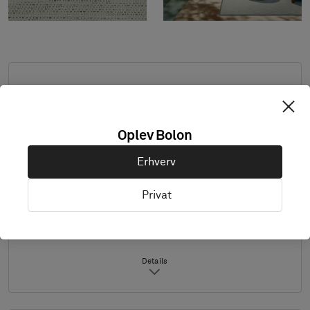
Standardmål: minimum 2,0 m x 2,0 m,
maksimum 4,0 m x 8,0 m. Kontakt Bolon, hvis
du ønsker andre mål.
Oplev Bolon
Kombiner design og kantbånd efter ønske.
Erhverv
Også velegnet til udendørs brug.
Produktet fås udelukkende i Europa.
Privat
Prøver leveres i A4-størrelse (297 x 210 mm)
med valgt kantbånd separat.
Details