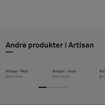
VÆLG
VÆLG
TYPE
STØRRELSE
Andre produkter i Artisan
BREDDE (CM)
Vælg,
om
du
ønsker
HEIGHT (CM)
Artisan - Noir
Artisan - Ivory
Art
en
Solid Black
Solid Black
Gl
prøve
med
* Enter the
lydabsorberende
desired
bagside
width and
eller