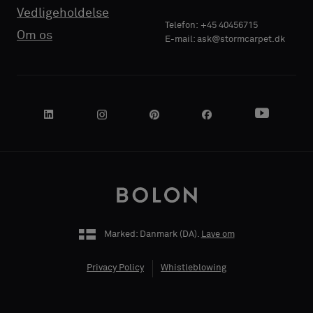
Vedligeholdelse
Telefon: +45 40456715
Om os
E-mail: ask@stormcarpet.dk
VIRKSOMHEDENS
NAVN
DIN ROLLE
Marked: Danmark (
DA
).
Lave om
Privacy Policy
Whistleblowing
ADRESSE