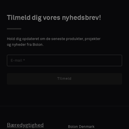
height in
en
centimeters.
standardprøve
Tilmeld dig vores nyhedsbrev!
TAKTOPLYSNINGER
Standard
Hold dig opdateret om de seneste produkter, projekter
VORNAME
og nyheder fra Bolon.
Lydabsorberende
EFTERNAVN
Tilmeld
E-MAIL
Bæredygtighed
Bolon Denmark
TELEFON