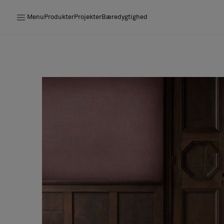
Menu
Produkter
Projekter
Bæredygtighed
Produkter
Projekter
Bæredygtighed
Installation
Vedligeholdelse
Designersamarbejder
Stories