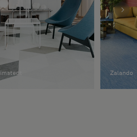
limstedt
Zalando