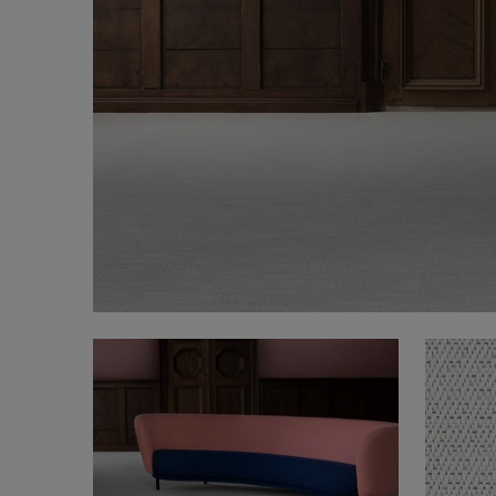
FAQ
Om os
Kontakt
Pattern Tile Tool
Image & Material Bank
Vælg land