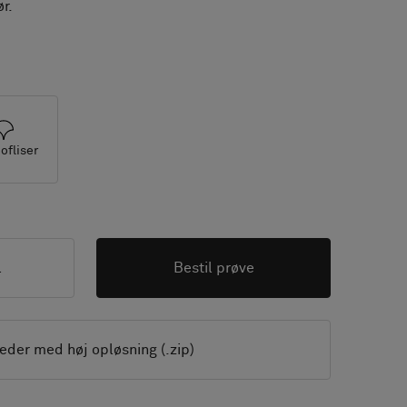
r.
ofliser
l
Bestil prøve
leder med høj opløsning (.zip)