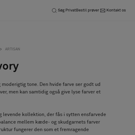
Søg
Privat
Bestil prøver
Kontakt os
ARTISAN
vory
g moderigtig tone. Den hvide farve ser godt ud
r, men kan samtidig også give lyse farver et
g levende kollektion, der fås i sytten ensfarvede
balance mellem kæde- og skudgarnets farver
uktur fungerer den som et fremragende