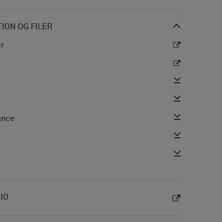
ON OG FILER
er
ance
e
IO