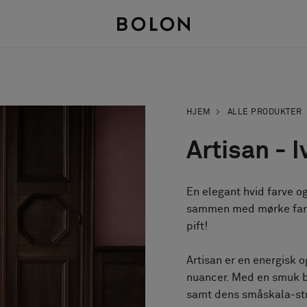
HJEM
ALLE PRODUKTER
Artisan - I
En elegant hvid farve o
sammen med mørke farve
pift!
Artisan er en energisk o
nuancer. Med en smuk 
samt dens småskala-str