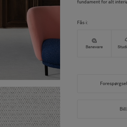
fundament for alt interiø
Fås i:
Banevare
Studi
Forespørgse
Bil