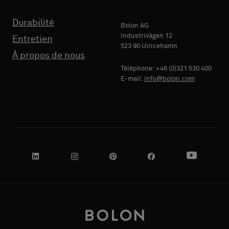
RAISON
Durabilité
SOCIALE
Bolon AG
Industrivägen 12
Entretien
523 90 Ulricehamn
À propos de nous
Téléphone: +46 (0)321 530 400
VOTRE
E-mail:
info@bolon.com
RÔLE
ADRESSE