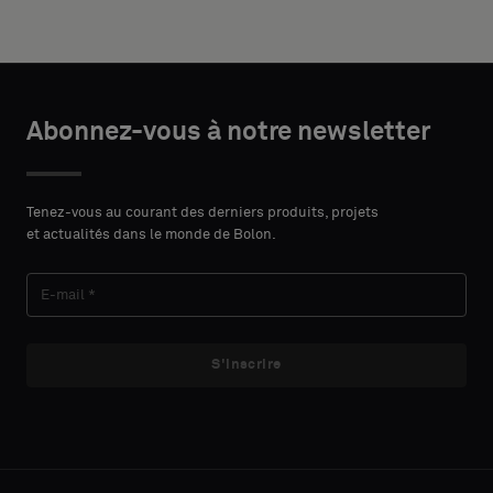
support
DÉTAILS
acoustique
DU
ou
PRÉNOM
un
CONTACT
échantillon
Abonnez-vous à notre newsletter
standard
NOM
Tenez-vous au courant des derniers produits, projets
Standard
et actualités dans le monde de Bolon.
E-MAIL
Acoustique
S'inscrire
TÉLÉPHONE