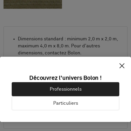
Dimensions standard : minimum 2,0 m x 2,0 m,
maximum 4,0 m x 8,0 m. Pour d'autres
dimensions, contactez Bolon.
Combinez le design et la bordure comme vous
le souhaitez.
Découvrez l'univers Bolon !
Produit uniquement disponible en Europe.
Les échantillons sont livrés au format A4 (297
Professionnels
x 210 mm) avec une bordure sélectionnée
séparément.
Particuliers
Détails