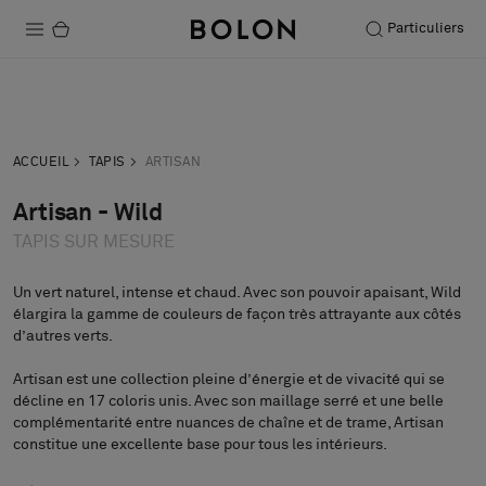
Particuliers
Produits
Acheter
Commander
Projets
demande
échantillon
ACCUEIL
TAPIS
ARTISAN
Durabilité
Artisan - Wild
TAPIS SUR MESURE
Installation
Entretien
Un vert naturel, intense et chaud. Avec son pouvoir apaisant, Wild
élargira la gamme de couleurs de façon très attrayante aux côtés
d’autres verts.
Artisan est une collection pleine d’énergie et de vivacité qui se
Nos collaborations
décline en 17 coloris unis. Avec son maillage serré et une belle
Stories
complémentarité entre nuances de chaîne et de trame, Artisan
constitue une excellente base pour tous les intérieurs.
FAQ