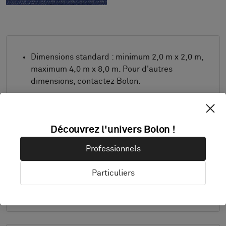
Dimensions standard : minimum 2,0 m x 2,0 m,
maximum 4,0 m x 8,0 m. Pour d'autres
dimensions, contactez Bolon.
Combinez le design et la bordure comme vous
le souhaitez.
Produit uniquement disponible en Europe.
Découvrez l'univers Bolon !
Les échantillons sont livrés au format A4 (297
Professionnels
x 210 mm) avec une bordure sélectionnée
séparément.
Particuliers
Détails