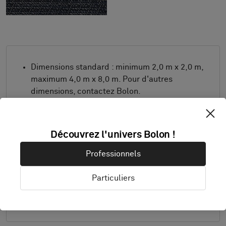
Dimensions standard : minimum 2,0 m x 2,0 m,
maximum 4,0 m x 8,0 m. Pour d'autres
dimensions, contactez Bolon.
Combinez le design et la bordure comme vous
le souhaitez.
Découvrez l'univers Bolon !
Produit uniquement disponible en Europe.
Les échantillons sont livrés au format A4 (297
Professionnels
x 210 mm) avec une bordure sélectionnée
séparément.
Particuliers
Détails