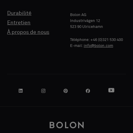
RAISON
Durabilité
SOCIALE
Bolon AG
Industrivägen 12
Entretien
523 90 Ulricehamn
À propos de nous
Téléphone: +46 (0)321 530 400
VOTRE
E-mail:
info@bolon.com
RÔLE
ADRESSE