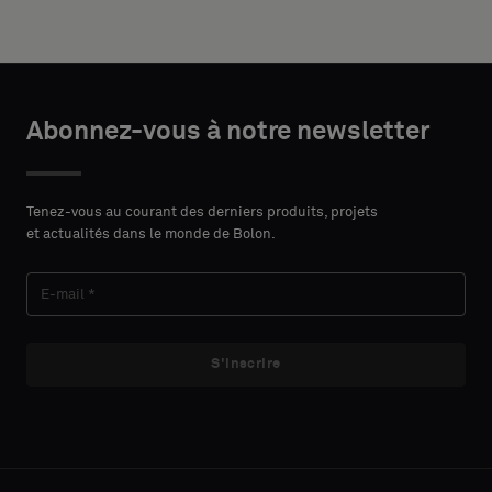
support
DÉTAILS
acoustique
DU
ou
PRÉNOM
un
CONTACT
échantillon
Abonnez-vous à notre newsletter
standard
NOM
Tenez-vous au courant des derniers produits, projets
Standard
et actualités dans le monde de Bolon.
E-MAIL
Acoustique
S'inscrire
TÉLÉPHONE