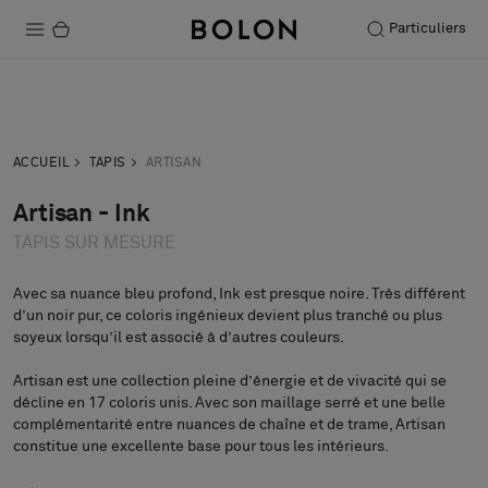
Particuliers
Produits
Acheter
Commander
Projets
demande
échantillon
ACCUEIL
TAPIS
ARTISAN
Durabilité
Artisan - Ink
TAPIS SUR MESURE
Installation
Entretien
Avec sa nuance bleu profond, Ink est presque noire. Très différent
d’un noir pur, ce coloris ingénieux devient plus tranché ou plus
soyeux lorsqu’il est associé à d’autres couleurs.
Artisan est une collection pleine d’énergie et de vivacité qui se
Nos collaborations
décline en 17 coloris unis. Avec son maillage serré et une belle
Stories
complémentarité entre nuances de chaîne et de trame, Artisan
constitue une excellente base pour tous les intérieurs.
FAQ