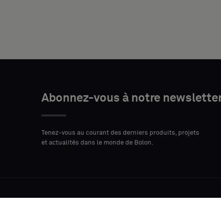
ADRESSE
CODE
VILLE
POSTAL
PAYS
Abonnez-vous à notre newslette
A QUOI
Tenez-vous au courant des derniers produits, projets
SERVIRONT
et actualités dans le monde de Bolon.
LES
ÉCHANTILLONS
?
Durabilité