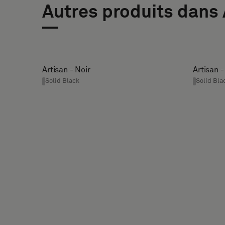
acoustique
Autres produits dans 
ou
E-
TÉLÉPHONE
un
MAIL
échantillon
standard
Artisan - Noir
Artisan -
RAISON
Solid Black
Solid Bla
SOCIALE
Standard
Acoustique
VOTRE
RÔLE