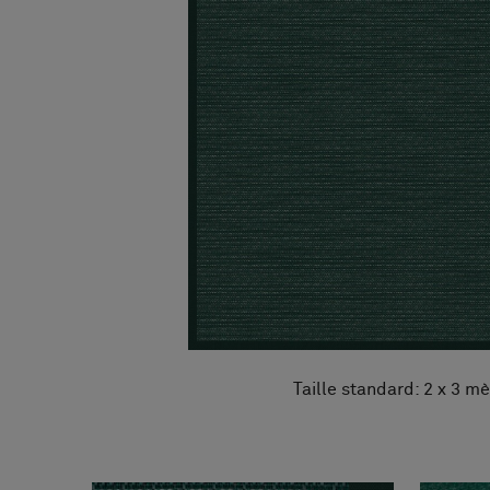
FAQ
À propos de nous
Contact
Pattern Tile Tool
Image & Material Bank
Choisir une langue
Taille standard: 2 x 3 mè