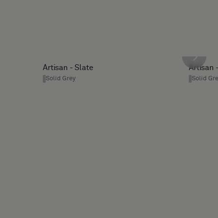
Artisan - Slate
Artisan 
Solid Grey
Solid Gr