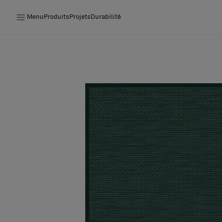
Menu
Produits
Projets
Durabilité
Produits
Projets
Durabilité
Installation
Entretien
Nos collaborations
Stories