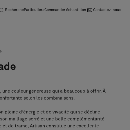
Recherche
Particuliers
Commander échantillon
Contactez-nous
Acheter demande
Commander
échantillon
AN
Jade
, une couleur généreuse qui a beaucoup à offrir. À
éconfortante selon les combinaisons.
on pleine d’énergie et de vivacité qui se décline
c son maillage serré et une belle complémentarité
 et de trame, Artisan constitue une excellente