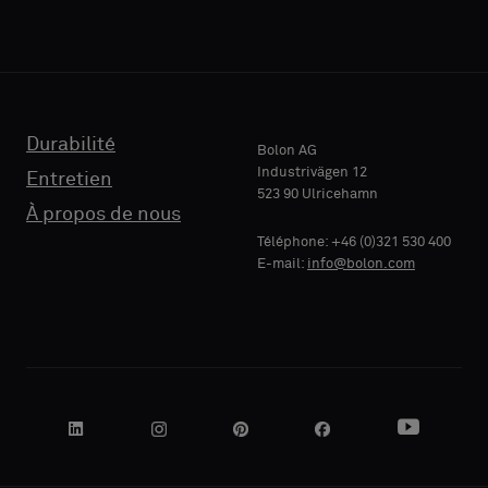
support
support
acoustique
acoustique
ou
ou
un
un
TÉLÉPHONE
TÉLÉPHONE
échantillon
échantillon
standard
standard
Durabilité
Bolon AG
Industrivägen 12
Entretien
523 90 Ulricehamn
RAISON
RAISON
À propos de nous
Standard
Standard
SOCIALE
SOCIALE
Téléphone: +46 (0)321 530 400
E-mail:
info@bolon.com
Acoustique
Acoustique
VOTRE
VOTRE
RÔLE
RÔLE