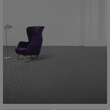
À propos de nous
Contact
Pattern Tile Tool
Image & Material Bank
Choisir une langue