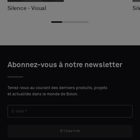
Silence - Visual
Si
Choisir
Choisir
DÉTAILS
DÉTAILS
le
le
Abonnez-vous à notre newsletter
DU
DU
PRÉNOM
PRÉNOM
type
type
CONTACT
CONTACT
Indiquez
Indiquez
Tenez-vous au courant des derniers produits, projets
et actualités dans le monde de Bolon.
si
si
vous
vous
NOM
NOM
souhaitez
souhaitez
un
un
échantillon
échantillon
S'inscrire
avec
avec
E-MAIL
E-MAIL