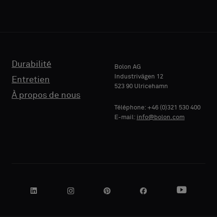
support
support
acoustique
acoustique
ou
ou
un
un
TÉLÉPHONE
TÉLÉPHONE
échantillon
échantillon
standard
standard
Durabilité
Bolon AG
Industrivägen 12
Entretien
523 90 Ulricehamn
RAISON
RAISON
À propos de nous
Standard
Standard
SOCIALE
SOCIALE
Téléphone: +46 (0)321 530 400
E-mail:
info@bolon.com
Acoustique
Acoustique
VOTRE
VOTRE
RÔLE
RÔLE