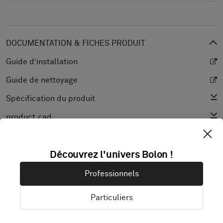
DOCUMENTATION & FICHES PRODUIT
Guide d’installation
Guide de nettoyage
Spécification du produit
product.cad
Déclaration de performance
Découvrez l'univers Bolon !
Coefficient de réflexion lumineuse
Texture
Professionnels
Particuliers
DÉCOUVRIR BOLON STUDIO