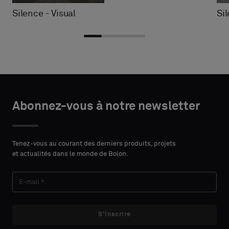
Silence - Visual
Si
Choisir
Choisir
DÉTAILS
DÉTAILS
le
le
Abonnez-vous à notre newsletter
DU
DU
PRÉNOM
PRÉNOM
type
type
CONTACT
CONTACT
Indiquez
Indiquez
Tenez-vous au courant des derniers produits, projets
et actualités dans le monde de Bolon.
si
si
vous
vous
NOM
NOM
souhaitez
souhaitez
un
un
échantillon
échantillon
S'inscrire
avec
avec
E-MAIL
E-MAIL