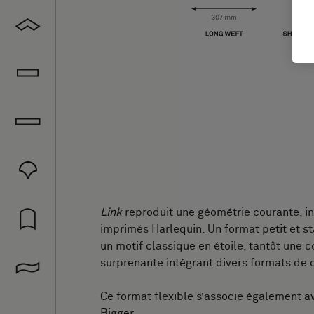
Link
reproduit une géométrie courante, in
imprimés Harlequin. Un format petit et st
un motif classique en étoile, tantôt une 
surprenante intégrant divers formats de 
Ce format flexible s’associe également a
Bigger.