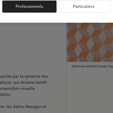
Professionnels
Particuliers
NOW Silver, ARTISAN Quartz, Pla
spirée par la symétrie des
atique, qui dessine tantôt
composition visuelle
dalles.
vec les dalles Hexagon et