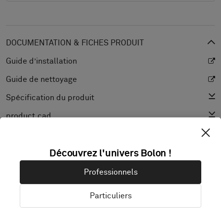
DOCUMENTATION & FICHES PRODUIT
Guide d’installation
Guide de nettoyage
Spécification du produit
product.cad
Déclaration de performance
Découvrez l'univers Bolon !
Coefficient de réflexion lumineuse
Texture
Professionnels
Particuliers
DÉCOUVRIR BOLON STUDIO