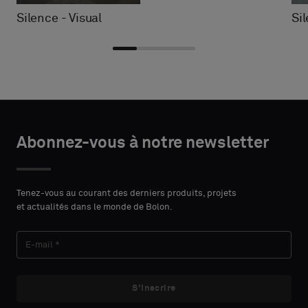
Silence - Visual
Si
Choisir
Choisir
DÉTAILS
DÉTAILS
le
le
Abonnez-vous à notre newsletter
DU
DU
PRÉNOM
PRÉNOM
type
type
CONTACT
CONTACT
Indiquez
Indiquez
Tenez-vous au courant des derniers produits, projets
et actualités dans le monde de Bolon.
si
si
vous
vous
NOM
NOM
souhaitez
souhaitez
un
un
échantillon
échantillon
S'inscrire
avec
avec
E-MAIL
E-MAIL