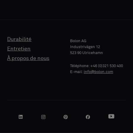
support
support
acoustique
acoustique
ou
ou
un
un
TÉLÉPHONE
TÉLÉPHONE
échantillon
échantillon
standard
standard
Durabilité
Bolon AG
Industrivägen 12
Entretien
523 90 Ulricehamn
RAISON
RAISON
À propos de nous
Standard
Standard
SOCIALE
SOCIALE
Téléphone: +46 (0)321 530 400
E-mail:
info@bolon.com
Acoustique
Acoustique
VOTRE
VOTRE
RÔLE
RÔLE