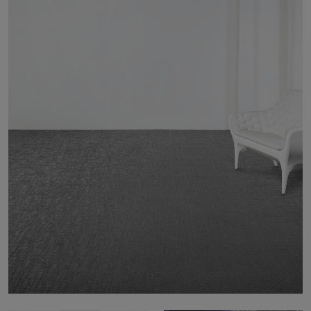
À propos de nous
Contact
Pattern Tile Tool
Image & Material Bank
Choisir une langue