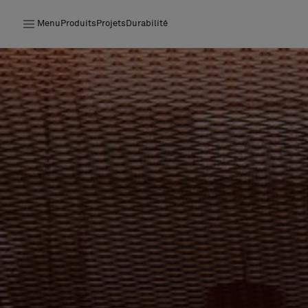
Menu
Produits
Projets
Durabilité
Produits
Projets
Durabilité
Installation
Entretien
Nos collaborations
Stories