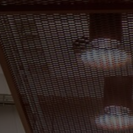
FAQ
À propos de nous
Contact
Pattern Tile Tool
Image & Material Bank
Choisir une langue