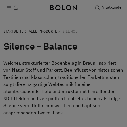
Privatkunde
Produkte
STARTSEITE
ALLE PRODUKTE
SILENCE
Projekte
Silence - Balance
Nachhaltigkeit
Weicher, strukturierter Bodenbelag in Braun, inspiriert
Installation
von Natur, Stoff und Parkett. Beeinflusst von historischen
Instandhaltung
Textilien und klassischen, traditionellen Parkettmustern
sorgt die einzigartige Webtechnik für eine
Bolon at Habitare 2025 –
atemberaubende Tiefe und Struktur mit hinreißenden
3D-Effekten und verspielten Lichtreflektionen als Folge.
Endless Creativity
Silence vermittelt einen weichen und haptisch
ansprechenden Tweed-Look.
Designerkollaborationen