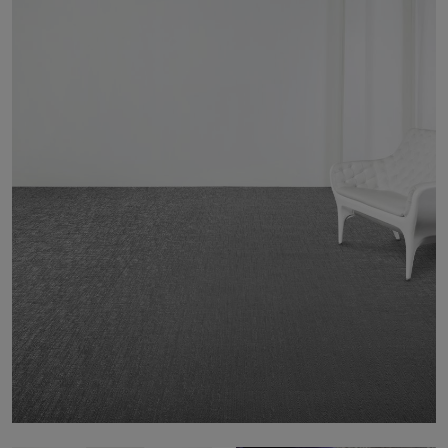
Stories
FAQ
Über uns
Kontakt
Pattern Tile Tool
Image & Material Bank
Land auswählen