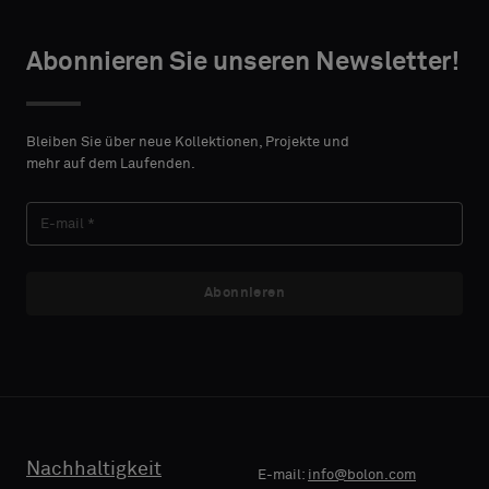
Typ
Typ
TAKTANGABEN
TAKTANGABEN
auswählen
auswählen
Abonnieren Sie unseren Newsletter!
VORNAME
VORNAME
Bitte
Bitte
wählen
wählen
Bleiben Sie über neue Kollektionen, Projekte und
Sie
Sie
mehr auf dem Laufenden.
aus,
aus,
NACHNAME
NACHNAME
ob
ob
Sie
Sie
ein
ein
Muster
Muster
Abonnieren
E-MAIL
E-MAIL
mit
mit
Akustikrücken
Akustikrücken
oder
oder
ein
ein
TELEFON
TELEFON
Standardmuster
Standardmuster
wünschen
wünschen
Nachhaltigkeit
E-mail:
info@bolon.com