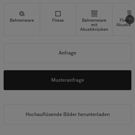
Bahnenware
Fliese
Bahnenware
Fliesen
mit
Akustikr
Akustikrücken
Anfrage
Musteranfrage
Hochauflösende Bilder herunterladen