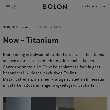
Privatkunde
Produkte
STARTSEITE
ALLE PRODUKTE
NOW
Projekte
Now - Titanium
Nachhaltigkeit
Bodenbelag in Schwarzblau, der Luxus, visuelles Drama
Installation
und ein expressives jedoch trotzdem einheitliches
Instandhaltung
Ganzes vermittelt. Im Gewebe schimmern für ein ganz
besonders luxuriöses, exklusives Feeling
Bolon at Habitare 2025 –
Metallicstreifen, die einen kräftigen visuellen Innenraum
mit starkem Zusammengehörigkeitsgefühl schaffen.
Endless Creativity
Designerkollaborationen