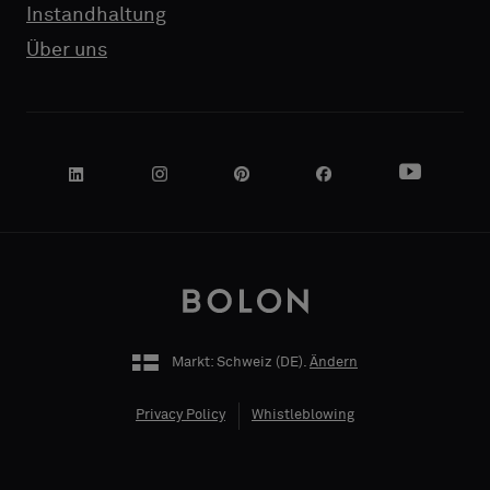
Instandhaltung
NAME
NAME
Standard
Standard
Über uns
FIRMA
FIRMA
Akustik
Akustik
IHRE
IHRE
ROLLE
ROLLE
Markt: Schweiz (
DE
).
Ändern
ADRESSE
ADRESSE
Privacy Policy
Whistleblowing