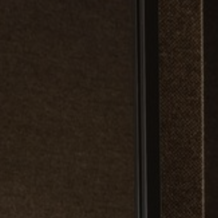
FAQ
Über uns
Kontakt
Pattern Tile Tool
Image & Material Bank
Land auswählen