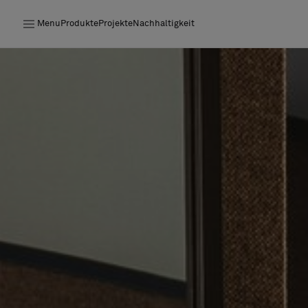
Menu
Produkte
Projekte
Nachhaltigkeit
Produkte
Projekte
Nachhaltigkeit
Installation
Instandhaltung
Designerkollaborationen
Stories