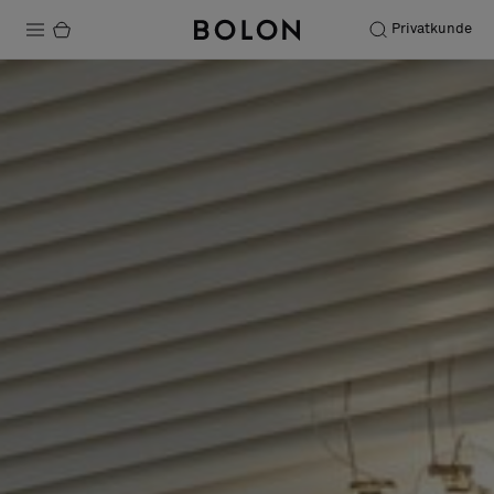
Privatkunde
Produkter
Prosjekter
Bærekraft
Installation
Vedlikehold
Samarbeid med designere
Stories
FAQ