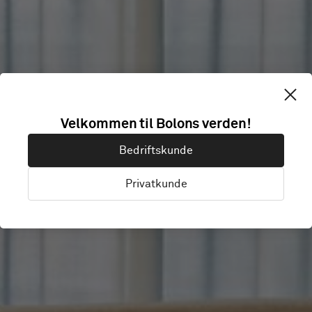
Velkommen til Bolons verden!
THRILLED
Bedriftskunde
Privatkunde
Malmö, Sweden