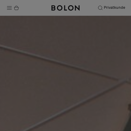
Privatkunde
Produkter
Prosjekter
Bærekraft
Installation
Vedlikehold
Samarbeid med designere
Stories
FAQ