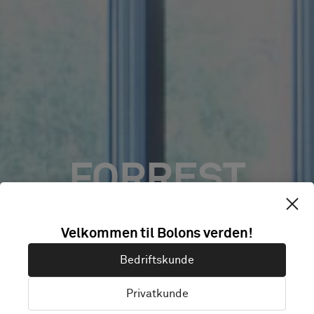
FORREST
BROWN –
Velkommen til Bolons verden!
Bedriftskunde
GROSVENOR
Privatkunde