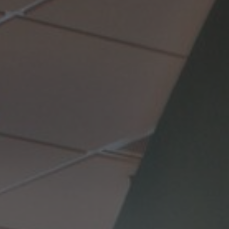
Om oss
Kontakt
Pattern Tile Tool
Image & Material Bank
Velg land