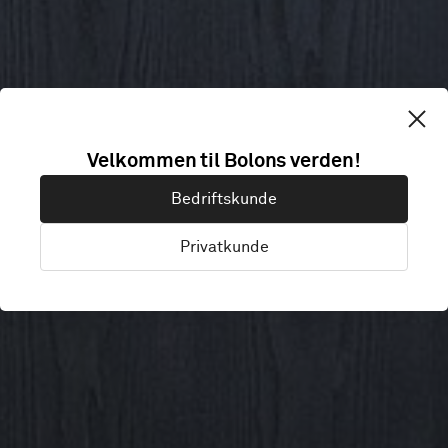
SPIES TRAVEL
Velkommen til Bolons verden!
Bedriftskunde
AGENCY
Privatkunde
Copenhagen, Denmark