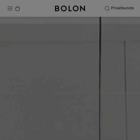
Privatkunde
Produkter
Prosjekter
Bærekraft
Installation
Vedlikehold
Samarbeid med designere
Stories
FAQ