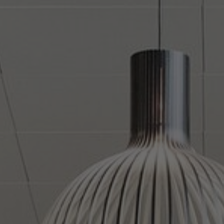
Om oss
Kontakt
Pattern Tile Tool
Image & Material Bank
Velg land