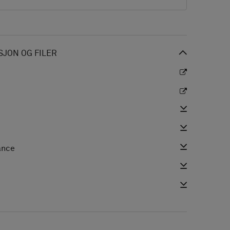
JON OG FILER
ance
i