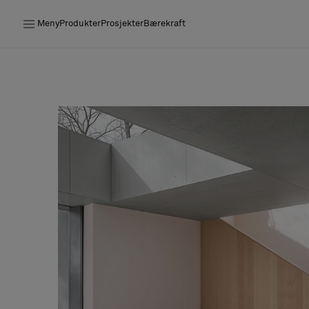
Meny
Produkter
Prosjekter
Bærekraft
Produkter
Prosjekter
Bærekraft
Installation
Vedlikehold
Samarbeid med designere
Stories