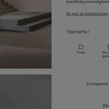
lysrefleksjonsmulighete
Se mer av kolleksjonen
Tilgjengelig i:
Fliser
Aku
gulv
Forespørsel
Bil