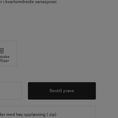
r i kvartomdreide variasjoner.
stiske
fliser
Bestill prøve
der med høy oppløsning (.zip)