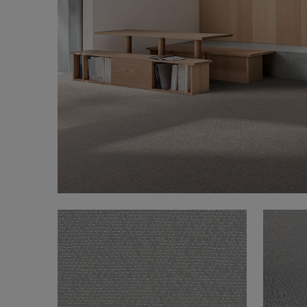
FAQ
Om oss
Kontakt
Pattern Tile Tool
Image & Material Bank
Velg land