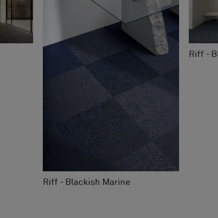
Riff - 
Riff - Blackish Marine