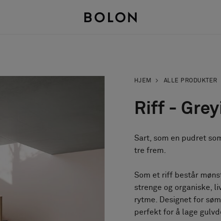
HJEM
ALLE PRODUKTER
Riff - Gre
Sart, som en pudret som
tre frem.
Som et riff består møns
strenge og organiske, l
rytme. Designet for søm
perfekt for å lage gulv