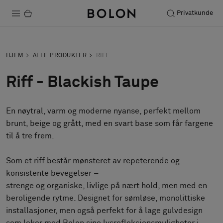
Privatkunde
Produkter
HJEM
ALLE PRODUKTER
RIFF
Prosjekter
Riff - Blackish Taupe
Bærekraft
En nøytral, varm og moderne nyanse, perfekt mellom
Installation
brunt, beige og grått, med en svart base som får fargene
Vedlikehold
til å tre frem.
Som et riff består mønsteret av repeterende og
konsistente bevegelser –
Samarbeid med designere
strenge og organiske, livlige på nært hold, men med en
Stories
beroligende rytme. Designet for sømløse, monolittiske
FAQ
installasjoner, men også perfekt for å lage gulvdesign