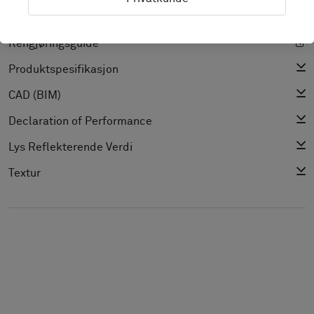
Installasjonsguide
Rengjøringsguide
Produktspesifikasjon
CAD (BIM)
Declaration of Performance
Lys Reflekterende Verdi
Textur