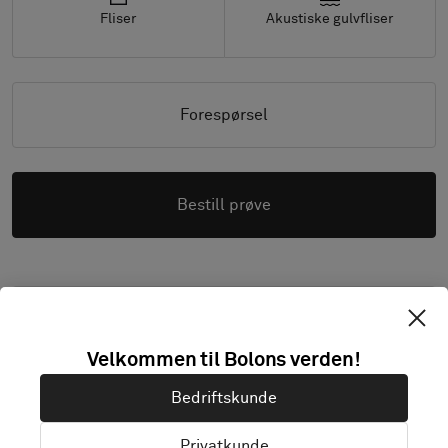
Fliser
Akustiske gulvfliser
Forespørsel
Bestill prøve
Bilder med høy oppløsning (.zip)
Velkommen til Bolons verden!
Bedriftskunde
PRODUKTDOKUMENTASJON OG FILER
Privatkunde