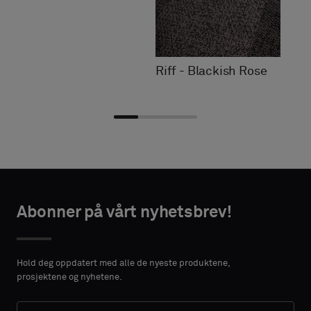
Riff - Blackish Rose
Velg
Velg
AKTINFORMASJON
AKTINFORMASJON
type
type
Abonner på vårt nyhetsbrev!
FORNAVN
FORNAVN
Velg
Velg
om
om
Hold deg oppdatert med alle de nyeste produktene,
du
du
prosjektene og nyhetene.
ønsker
ønsker
ETTERNAVN
ETTERNAVN
en
en