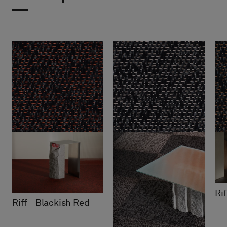
Ri
Riff - Blackish Red