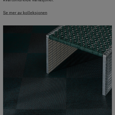
kvartomdreide variasjoner.
Om oss
Kontakt
Se mer av kolleksjonen
Pattern Tile Tool
Image & Material Bank
Velg land