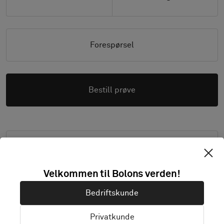
Forespørsel
Bestill prøve
Bilder med høy oppløsning (.zip)
Velkommen til Bolons verden!
Bedriftskunde
PRODUKTDOKUMENTASJON OG FILER
Privatkunde