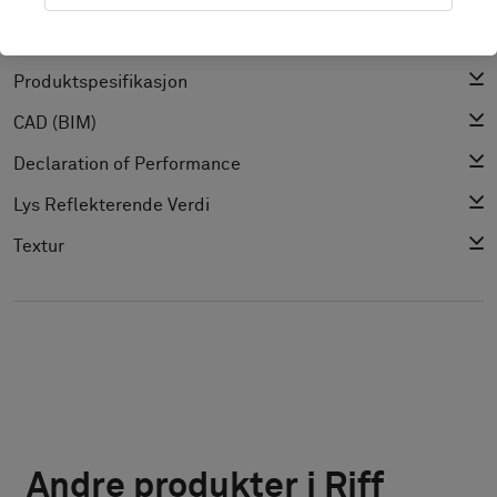
Installasjonsguide
Rengjøringsguide
Produktspesifikasjon
CAD (BIM)
Declaration of Performance
Lys Reflekterende Verdi
Textur
Andre produkter i Riff