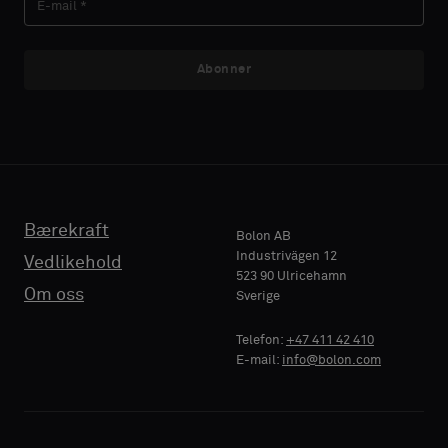
prøve
prøve
med
med
akustikkbakside
akustikkbakside
Abonner
E-MAIL
E-MAIL
eller
eller
en
en
vanlig
vanlig
prøve
prøve
TELEFON
TELEFON
Bærekraft
Standard
Standard
Bolon AB
Industrivägen 12
Vedlikehold
523 90 Ulricehamn
BEDRIFTSNAVN
BEDRIFTSNAVN
Om oss
Sverige
Akustikk
Akustikk
Telefon:
+47 411 42 410
E-mail:
info@bolon.com
DIN ROLLE
DIN ROLLE