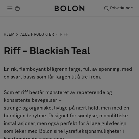
Privatkunde
Produkter
HJEM
ALLE PRODUKTER
RIFF
Prosjekter
Riff - Blackish Teal
Bærekraft
En rik, flamboyant blågrønn farge, full av spenning, med
Installation
en svart basis som får fargen til å tre frem.
Vedlikehold
Som et riff består mønsteret av repeterende og
konsistente bevegelser –
strenge og organiske, livlige på nært hold, men med en
Samarbeid med designere
beroligende rytme. Designet for sømløse, monolittiske
Stories
installasjoner, men også perfekt for å lage gulvdesign
FAQ
som leker med Bolon sine lysrefleksjonsmuligheter i