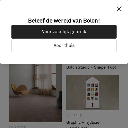
Behind the collection –
Botanic
Beleef de wereld van Bolon!
COLLECTIE
The process behind our
Voor zakelijk gebruik
collection Emerge
Voor thuis
COLLECTIE
Bolon Studio – Shape it up!
COLLECTIE
Graphic – Tijdloze
COLLECTIE