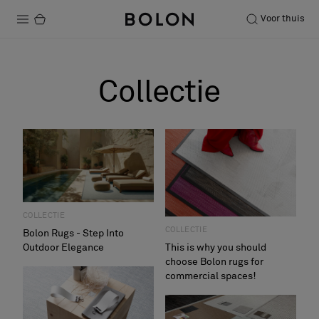
Voor thuis
Producten
Collectie
Projecten
Duurzaamheid
Installatie
Onderhoud
COLLECTIE
COLLECTIE
Bolon Rugs - Step Into
This is why you should
Outdoor Elegance
Samenwerkingen met Designers
choose Bolon rugs for
Stories
commercial spaces!
Over ons