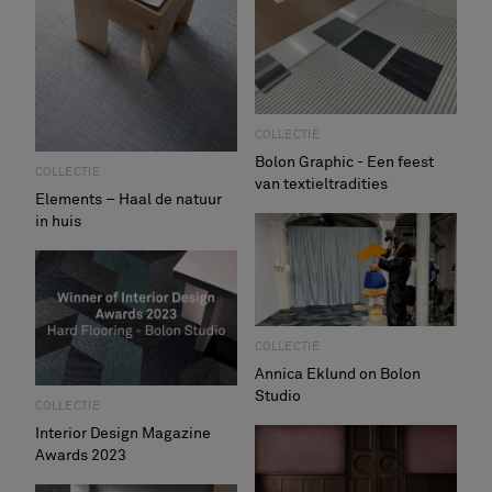
FAQ
Contact
Image & Material Bank
Pattern Tile Tool
Selecteer land
COLLECTIE
Bolon Graphic - Een feest
COLLECTIE
van textieltradities
Elements – Haal de natuur
in huis
COLLECTIE
Annica Eklund on Bolon
Studio
COLLECTIE
Interior Design Magazine
Awards 2023