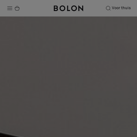
Voor thuis
Producten
Projecten
Duurzaamheid
Installatie
Onderhoud
Samenwerkingen met Designers
Stories
Over ons