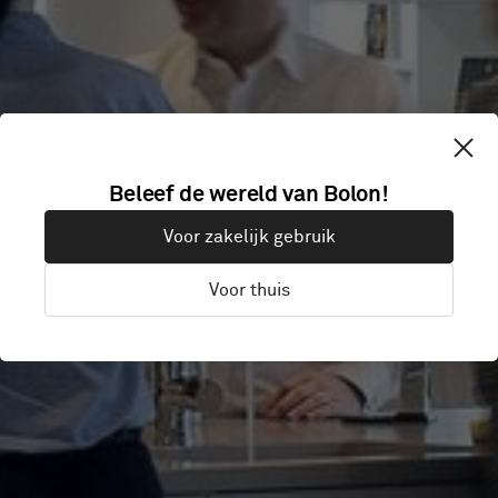
GIRLS' DAY
Beleef de wereld van Bolon!
Voor zakelijk gebruik
SCHOOL TRUST
Voor thuis
London, Verenigd Koninkrijk