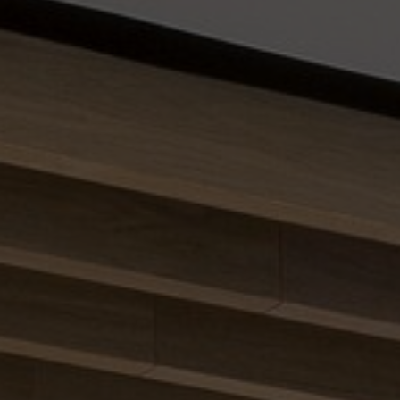
FAQ
Contact
Image & Material Bank
Pattern Tile Tool
Selecteer land