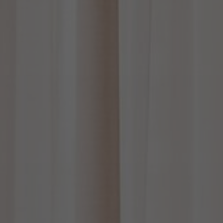
FAQ
Tietoa meistä
Yhteystiedot
Pattern Tile Tool
Valitse maa