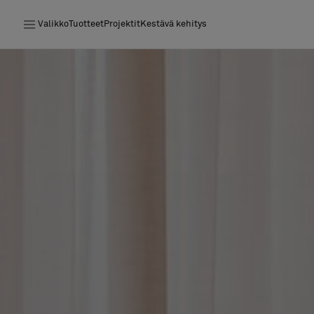
Valikko
Tuotteet
Projektit
Kestävä kehitys
Tuotteet
Projektit
Kestävä kehitys
Asennus
Puhdistus
Yhteistyötä suunnittelijoiden kanssa
Stories