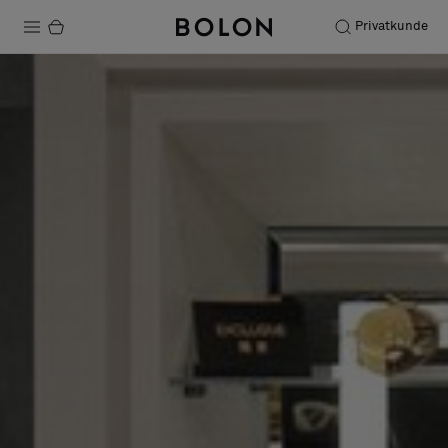
Privatkunde
Produkte
Projekte
Nachhaltigkeit
Installation
Instandhaltung
Designerkollaborationen
Stories
FAQ