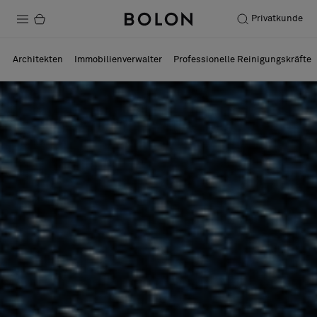
Privatkunde
Produkte
Architekten
Immobilienverwalter
Professionelle Reinigungskräfte
Projekte
Nachhaltigkeit
Installation
Instandhaltung
Designerkollaborationen
Stories
FAQ