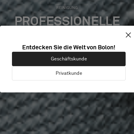
REINIGUNG
PROFESSIONELLE
REINIGUNGSKRÄFTE
Entdecken Sie die Welt von Bolon!
Die Reinigung eines Bolon-Bodenbelags ist
Geschäftskunde
problemlos und unkompliziert. Lassen Sie
uns nun damit beginnen.
Privatkunde