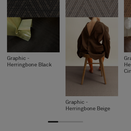
Graphic -
Gr
Herringbone Black
He
Ci
Graphic -
Herringbone Beige