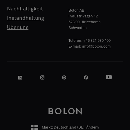
wünschen
wünschen
Nachhaltigkeit
Bolon AB
Industrivägen 12
Instandhaltung
523 90 Ulricehamn
NAME
NAME
Standard
Standard
Über uns
Schweden
FIRMA
FIRMA
Telefon:
+46 321 530 400
E-mail:
info@bolon.com
Akustik
Akustik
IHRE
IHRE
ROLLE
ROLLE
ADRESSE
ADRESSE
Markt: Deutschland (
DE
).
Ändern