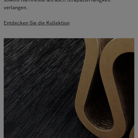
sowohl Raffinesse als auch Strapazierfähigkeit
Über uns
verlangen.
Kontakt
Pattern Tile Tool
Entdecken Sie die Kollektion
Image & Material Bank
Land auswählen