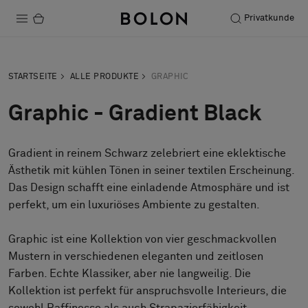
Privatkunde
Produkte
STARTSEITE
ALLE PRODUKTE
GRAPHIC
Projekte
Graphic - Gradient Black
Nachhaltigkeit
Gradient in reinem Schwarz zelebriert eine eklektische
Installation
Ästhetik mit kühlen Tönen in seiner textilen Erscheinung.
Instandhaltung
Das Design schafft eine einladende Atmosphäre und ist
perfekt, um ein luxuriöses Ambiente zu gestalten.
Graphic ist eine Kollektion von vier geschmackvollen
Designerkollaborationen
Mustern in verschiedenen eleganten und zeitlosen
Stories
Farben. Echte Klassiker, aber nie langweilig. Die
FAQ
Kollektion ist perfekt für anspruchsvolle Interieurs, die