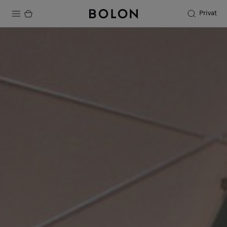
Privat
Produkter
Projekter
Bæredygtighed
Installation
Vedligeholdelse
Designersamarbejder
Stories
FAQ