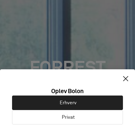
FORREST
BROWN –
Oplev Bolon
Erhverv
GROSVENOR
Privat
HOUSE