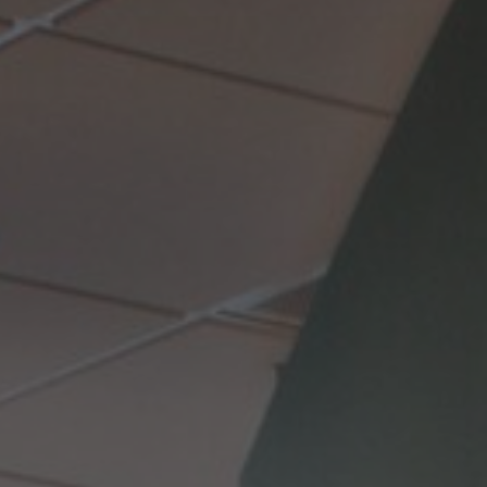
Om os
Kontakt
Pattern Tile Tool
Image & Material Bank
Vælg land