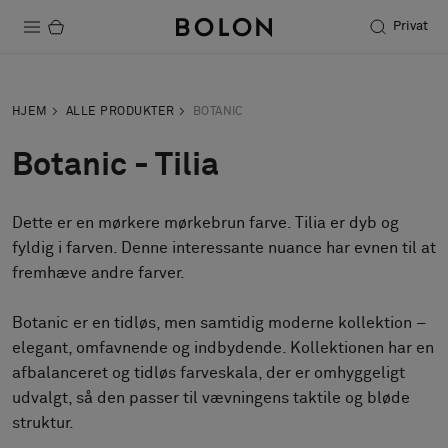
Privat
Produkter
HJEM
ALLE PRODUKTER
BOTANIC
Projekter
Botanic - Tilia
Bæredygtighed
Dette er en mørkere mørkebrun farve. Tilia er dyb og
Installation
fyldig i farven. Denne interessante nuance har evnen til at
Vedligeholdelse
fremhæve andre farver.
Botanic er en tidløs, men samtidig moderne kollektion –
elegant, omfavnende og indbydende. Kollektionen har en
Designersamarbejder
afbalanceret og tidløs farveskala, der er omhyggeligt
Stories
udvalgt, så den passer til vævningens taktile og bløde
FAQ
struktur.