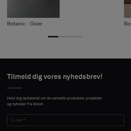
Botanic - Osier
Bo
Vælg
Vælg
TAKTOPLYSNINGER
TAKTOPLYSNINGER
type
type
Tilmeld dig vores nyhedsbrev!
VORNAME
VORNAME
Vælg,
Vælg,
om
om
Hold dig opdateret om de seneste produkter, projekter
du
du
og nyheder fra Bolon.
ønsker
ønsker
EFTERNAVN
EFTERNAVN
en
en
prøve
prøve
med
med