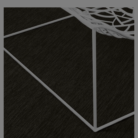
Om os
Kontakt
Pattern Tile Tool
Image & Material Bank
Vælg land