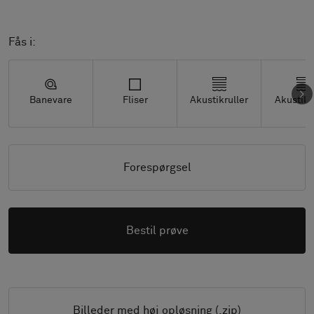
Fås i:
Banevare
Fliser
Akustikruller
Akustikf
Forespørgsel
Bestil prøve
Billeder med høj opløsning (.zip)