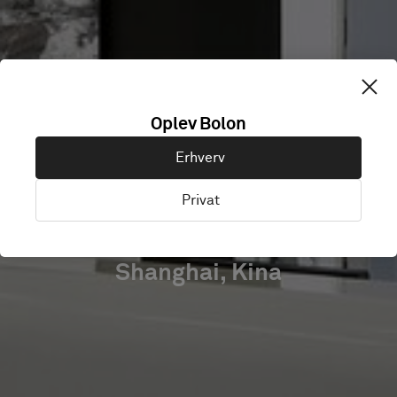
ADIDAS
Oplev Bolon
SHANGHAI
Erhverv
HEADQUARTER
Privat
Shanghai, Kina