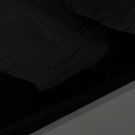
Om os
Kontakt
Pattern Tile Tool
Image & Material Bank
Vælg land