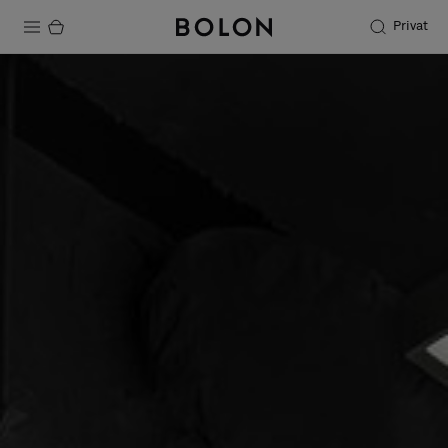
Privat
Produkter
Projekter
Bæredygtighed
Installation
Vedligeholdelse
Designersamarbejder
Stories
FAQ