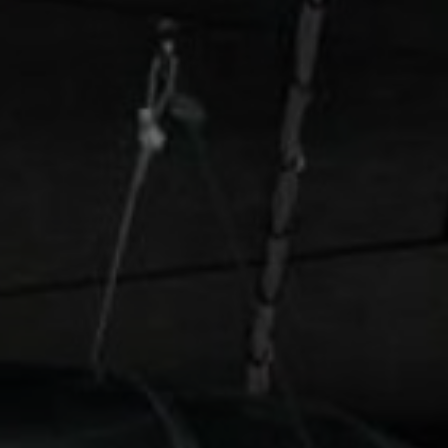
Om os
Kontakt
Pattern Tile Tool
Image & Material Bank
Vælg land