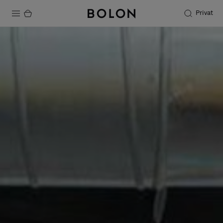
Privat
Produkter
Projekter
Bæredygtighed
Installation
Vedligeholdelse
Designersamarbejder
Stories
FAQ