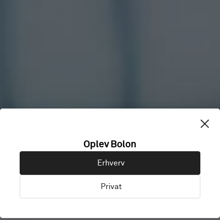
ARROW
Oplev Bolon
Erhverv
ENERGY
Privat
Brisbane, Australien