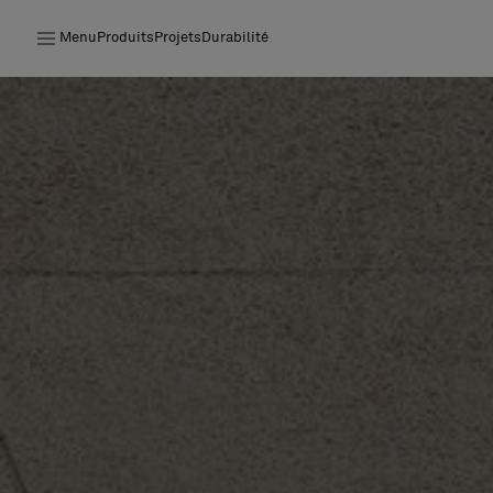
Menu
Produits
Projets
Durabilité
Produits
Projets
Durabilité
Installation
Entretien
Nos collaborations
Stories