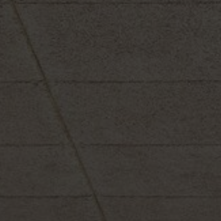
FAQ
À propos de nous
Contact
Pattern Tile Tool
Image & Material Bank
Choisir une langue