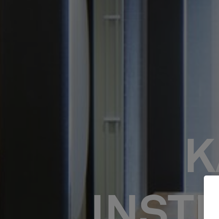
K
INST