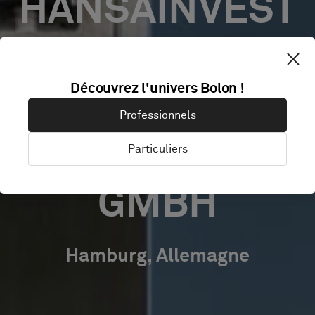
HANSAINVEST
/
Découvrez l'univers Bolon !
HANSEATISCHE
Professionnels
INVESTMENT-
Particuliers
GMBH
Hamburg, Allemagne