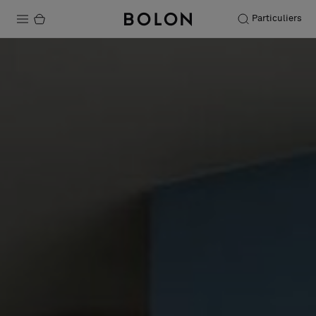
Particuliers
Produits
Projets
Durabilité
Installation
Entretien
Nos collaborations
Stories
FAQ