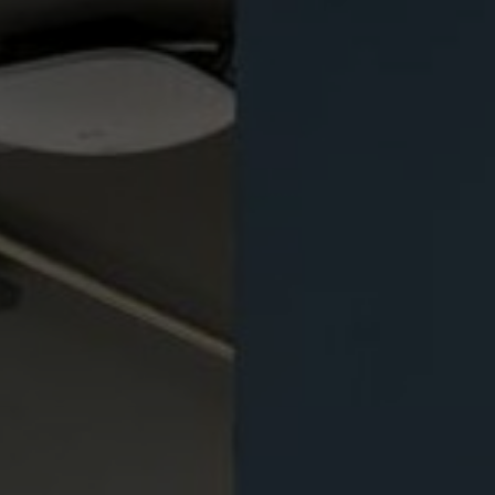
À propos de nous
Contact
Pattern Tile Tool
Image & Material Bank
Choisir une langue