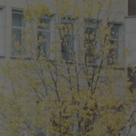
FAQ
À propos de nous
Contact
Pattern Tile Tool
Image & Material Bank
Choisir une langue