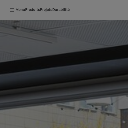
Menu
Produits
Projets
Durabilité
Produits
Projets
Durabilité
Installation
Entretien
Nos collaborations
Stories