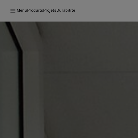
Menu
Produits
Projets
Durabilité
Produits
Projets
Durabilité
Installation
Entretien
Nos collaborations
Stories