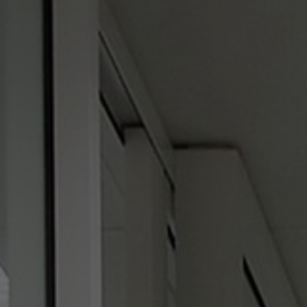
FAQ
À propos de nous
Contact
Pattern Tile Tool
Image & Material Bank
Choisir une langue