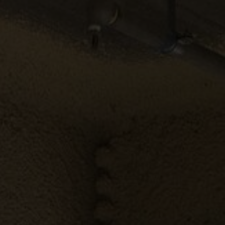
FAQ
À propos de nous
Contact
Pattern Tile Tool
Image & Material Bank
Choisir une langue