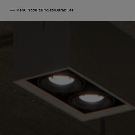
Menu
Produits
Projets
Durabilité
Produits
Projets
Durabilité
Installation
Entretien
Nos collaborations
Stories