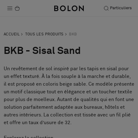
Particuliers
Produits
ACCUEIL
TOUS LES PRODUITS
BKB
Projets
BKB - Sisal Sand
Durabilité
Un revêtement de sol inspiré par les tapis en sisal pour
Installation
un effet texturé. À la fois souple à la marche et durable,
Entretien
il est proposé en coloris beige sable. Ce modèle présente
un motif classique tout en élégance et un toucher textile
pour plus de moelleux. Autant de qualités qui en font une
solution parfaitement adaptée aux bureaux, hôtels et
Nos collaborations
autres intérieurs. La collection est tissée avec un fil plié
Stories
et offre un taux d’usure de 32.
FAQ