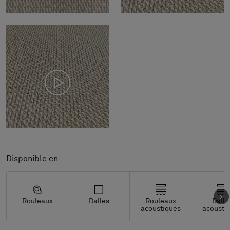
Disponible en
Rouleaux
Dalles
Rouleaux
Dalle
acoustiques
acousti