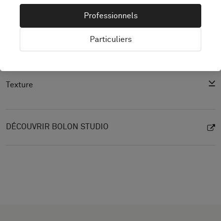
Spécification du produit
Professionnels
product.cad
Particuliers
Déclaration de performance
Coefficient de réflexion lumineuse
Texture
DÉCOUVRIR BOLON STUDIO