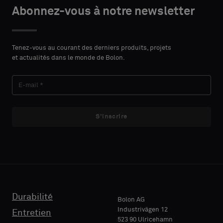
le
le
Abonnez-vous à notre newsletter
DU
DU
PRÉNOM
PRÉNOM
type
type
CONTACT
CONTACT
Indiquez
Indiquez
Tenez-vous au courant des derniers produits, projets
et actualités dans le monde de Bolon.
si
si
vous
vous
NOM
NOM
souhaitez
souhaitez
un
un
échantillon
échantillon
S'inscrire
avec
avec
E-MAIL
E-MAIL
support
support
acoustique
acoustique
ou
ou
un
un
TÉLÉPHONE
TÉLÉPHONE
échantillon
échantillon
standard
standard
Durabilité
Bolon AG
Industrivägen 12
Entretien
523 90 Ulricehamn
RAISON
RAISON