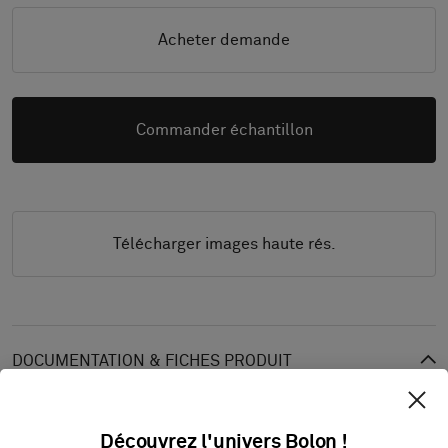
Acheter demande
Commander échantillon
Télécharger images haute rés.
DOCUMENTATION & FICHES PRODUIT
Guide d’installation
Guide de nettoyage
Découvrez l'univers Bolon !