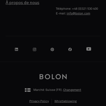
À propos de nous
Standard
Standard
SOCIALE
SOCIALE
Téléphone: +46 (0)321 530 400
E-mail:
info@bolon.com
Acoustique
Acoustique
VOTRE
VOTRE
RÔLE
RÔLE
ADRESSE
ADRESSE
Marché: Suisse (
FR
).
Changement
CODE POSTAL
CODE POSTAL
Privacy Policy
Whistleblowing