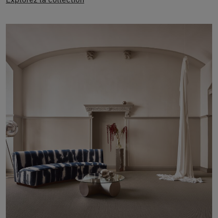
Explorez la collection
À propos de nous
Contact
Pattern Tile Tool
Image & Material Bank
Choisir une langue