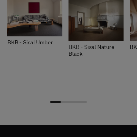
BKB - Sisal Umber
BKB - Sisal Nature
BK
Black
Choisir
Choisir
DÉTAILS
DÉTAILS