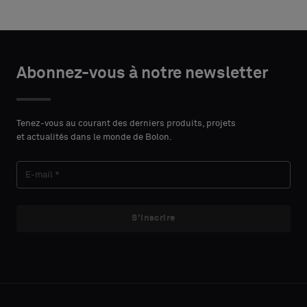
Choisir
Choisir
DÉTAILS
DÉTAILS
le
le
Abonnez-vous à notre newsletter
DU
DU
PRÉNOM
PRÉNOM
type
type
CONTACT
CONTACT
Indiquez
Indiquez
Tenez-vous au courant des derniers produits, projets
et actualités dans le monde de Bolon.
si
si
vous
vous
NOM
NOM
souhaitez
souhaitez
un
un
échantillon
échantillon
S'inscrire
avec
avec
E-MAIL
E-MAIL
support
support
acoustique
acoustique
ou
ou
un
un
TÉLÉPHONE
TÉLÉPHONE