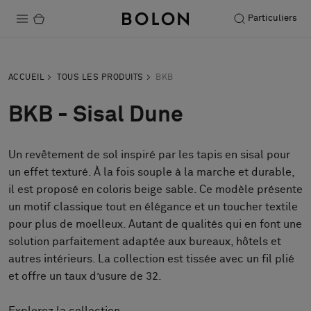
Particuliers
Produits
ACCUEIL
TOUS LES PRODUITS
BKB
Projets
BKB - Sisal Dune
Durabilité
Un revêtement de sol inspiré par les tapis en sisal pour
Installation
un effet texturé. À la fois souple à la marche et durable,
Entretien
il est proposé en coloris beige sable. Ce modèle présente
un motif classique tout en élégance et un toucher textile
pour plus de moelleux. Autant de qualités qui en font une
solution parfaitement adaptée aux bureaux, hôtels et
Nos collaborations
autres intérieurs. La collection est tissée avec un fil plié
Stories
et offre un taux d’usure de 32.
FAQ