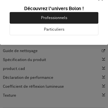
Télécharger images haute rés.
Découvrez l'univers Bolon !
Professionnels
Particuliers
DOCUMENTATION & FICHES PRODUIT
Guide d’installation
Guide de nettoyage
Spécification du produit
product.cad
Déclaration de performance
Coefficient de réflexion lumineuse
Texture