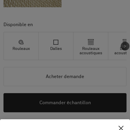
Disponible en
Rouleaux
Dalles
Rouleaux
Dalle
acoustiques
acousti
Acheter demande
Commander échantillon