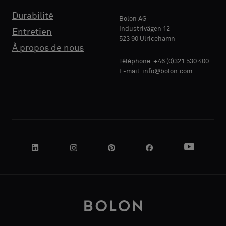
échantillon
échantillon
standard
standard
Durabilité
Bolon AG
Industrivägen 12
Entretien
523 90 Ulricehamn
RAISON
RAISON
À propos de nous
Standard
Standard
SOCIALE
SOCIALE
Téléphone: +46 (0)321 530 400
E-mail:
info@bolon.com
Acoustique
Acoustique
VOTRE
VOTRE
RÔLE
RÔLE
ADRESSE
ADRESSE