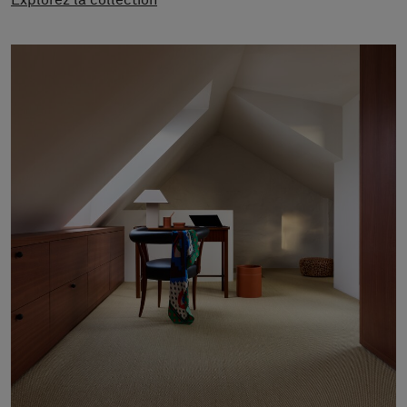
Explorez la collection
À propos de nous
Contact
Pattern Tile Tool
Image & Material Bank
Choisir une langue