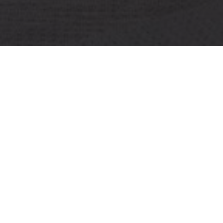
OBJET:
ARCAM
SITUATION
GÖTEBORG, SUÈDE
GÉOGRAPHIQUE:
TAILLE:
1200 M2
ARCHITECTE:
GESTALT ARKITEKTUR AB