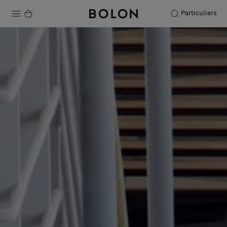
Particuliers
Produits
Projets
Durabilité
Installation
Entretien
Nos collaborations
Stories
FAQ