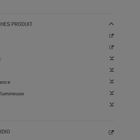
CHES PRODUIT
t
mance
n lumineuse
UDIO