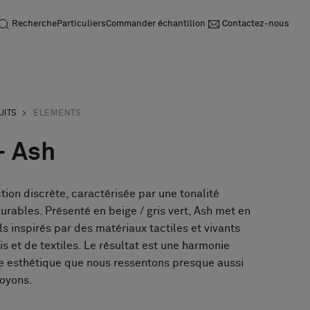
Recherche
Particuliers
Commander échantillon
Contactez-nous
UITS
ELEMENTS
- Ash
tion discrète, caractérisée par une tonalité
urables. Présenté en beige / gris vert, Ash met en
s inspirés par des matériaux tactiles et vivants
ois et de textiles. Le résultat est une harmonie
bre esthétique que nous ressentons presque aussi
voyons.