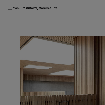
Menu
Produits
Projets
Durabilité
Produits
Projets
Durabilité
Installation
Entretien
Nos collaborations
Stories