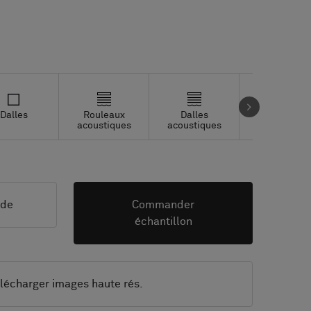
Dalles
Rouleaux
Dalles
Dalles Studi
acoustiques
acoustiques
nde
Commander
échantillon
lécharger images haute rés.