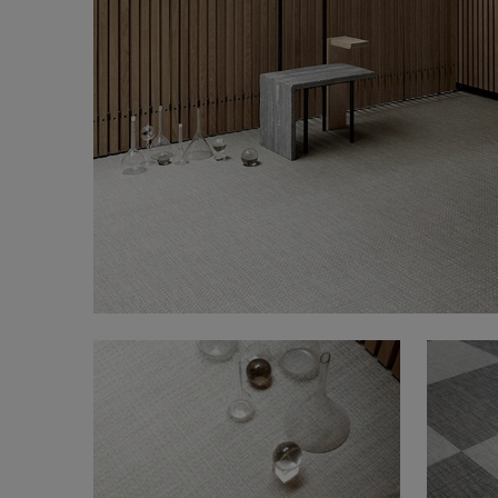
FAQ
À propos de nous
Contact
Pattern Tile Tool
Image & Material Bank
Choisir une langue