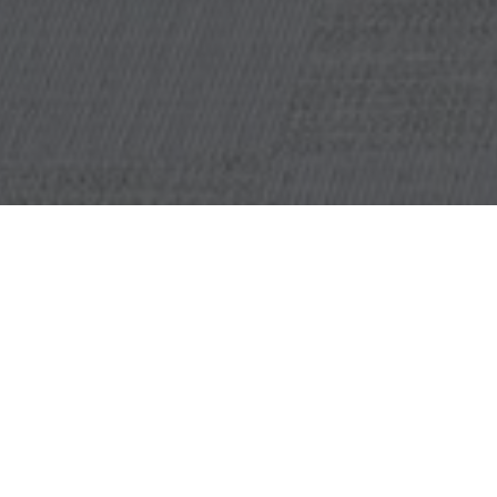
OBJET:
TECAN AG
SITUATION
ZURICH, SUISSE
GÉOGRAPHIQUE: