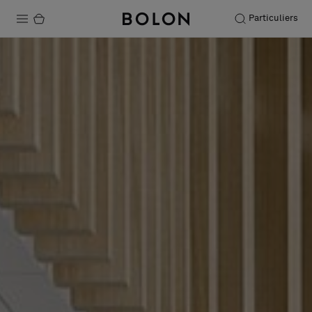
Particuliers
Produits
Projets
Durabilité
Installation
Entretien
Nos collaborations
Stories
FAQ