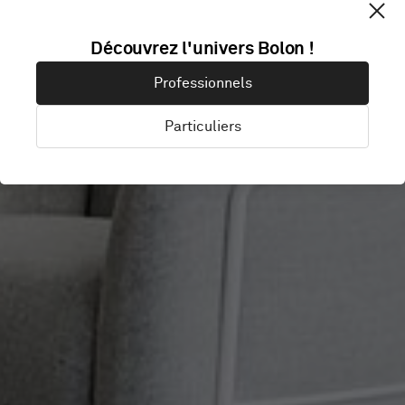
Découvrez l'univers Bolon !
TECAN AG
Professionnels
Particuliers
Zurich, Suisse