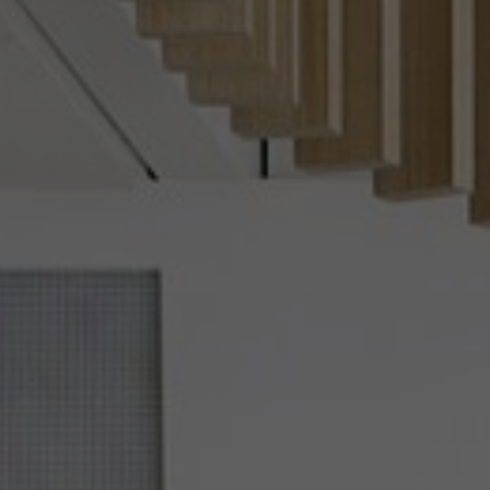
À propos de nous
Contact
Pattern Tile Tool
Image & Material Bank
Choisir une langue