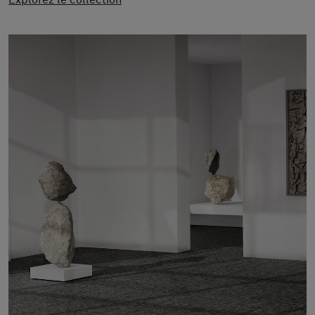
Explorez le collection
À propos de nous
Contact
Pattern Tile Tool
Image & Material Bank
Choisir une langue