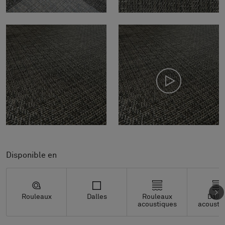
Disponible en
Rouleaux
Dalles
Rouleaux
Dalle
acoustiques
acousti