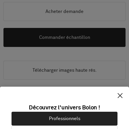
Acheter demande
Commander échantillon
Télécharger images haute rés.
DOCUMENTATION & FICHES PRODUIT
Découvrez l'univers Bolon !
Guide d’installation
Professionnels
Guide de nettoyage