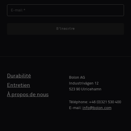
vous
vous
NOM
NOM
souhaitez
souhaitez
un
un
échantillon
échantillon
S'inscrire
avec
avec
E-MAIL
E-MAIL
support
support
acoustique
acoustique
ou
ou
un
un
TÉLÉPHONE
TÉLÉPHONE
échantillon
échantillon
standard
standard
Durabilité
Bolon AG
Industrivägen 12
Entretien
523 90 Ulricehamn
RAISON
RAISON
À propos de nous
Standard
Standard
SOCIALE
SOCIALE
Téléphone: +46 (0)321 530 400
E-mail:
info@bolon.com
Acoustique
Acoustique
VOTRE
VOTRE