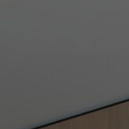
Om oss
Kontakt
Pattern Tile Tool
Image & Material Bank
Velg land