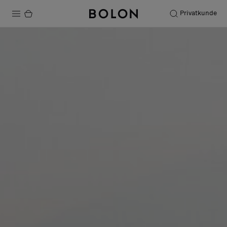
Privatkunde
Produkter
Prosjekter
Bærekraft
Installation
Vedlikehold
Samarbeid med designere
Stories
FAQ