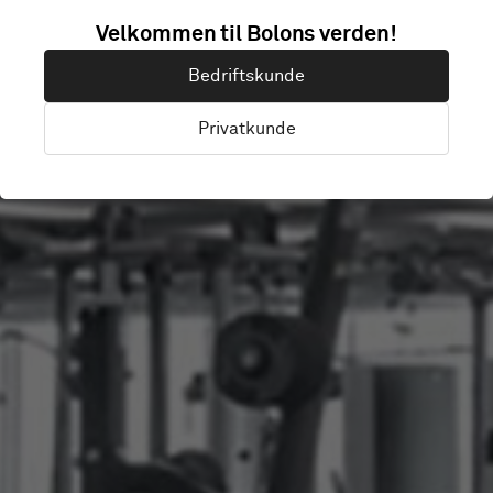
ZWYN URBAN
Velkommen til Bolons verden!
Bedriftskunde
GYM
Privatkunde
Bejing, China