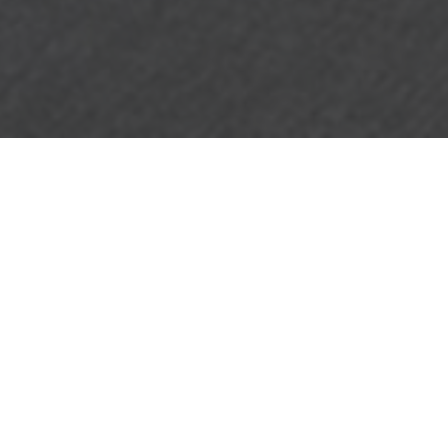
OBJEKT:
ZWYN URBAN GYM
STED:
BEJING, CHINA
STØRRELSE:
850 M2
ARKITEKT:
ANYSCALE ARCHITECTURE DESIGN