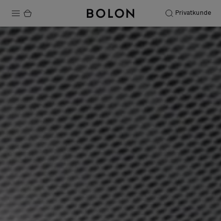
Privatkunde
Produkter
Prosjekter
Bærekraft
Installation
Vedlikehold
Samarbeid med designere
Stories
FAQ