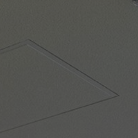
Om oss
Kontakt
Pattern Tile Tool
Image & Material Bank
Velg land