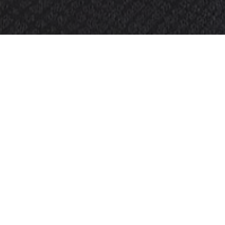
OBJEKT:
SARTORIUS BRAND SPACE
STED:
GOETTINGEN, GERMANY
BILDER:
DAN PEARLMAN GROUP
STØRRELSE:
265 M2
ARKITEKT:
DAN PEARLMAN GROUP