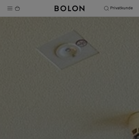
Privatkunde
Produkter
Prosjekter
Bærekraft
Installation
Vedlikehold
Samarbeid med designere
Stories
FAQ