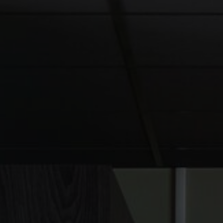
FAQ
Om oss
Kontakt
Pattern Tile Tool
Image & Material Bank
Velg land