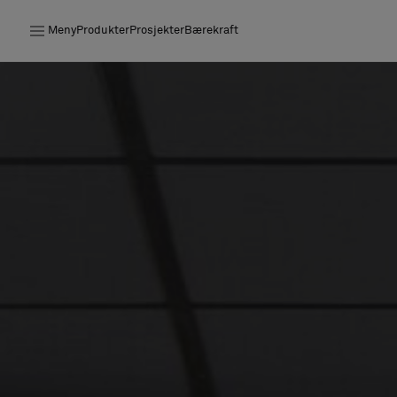
Meny
Produkter
Prosjekter
Bærekraft
Produkter
Prosjekter
Bærekraft
Installation
Vedlikehold
Samarbeid med designere
Stories