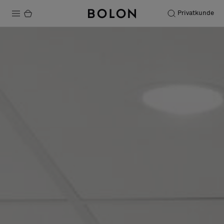
Privatkunde
Produkter
Prosjekter
Bærekraft
Installation
Vedlikehold
Samarbeid med designere
Stories
FAQ