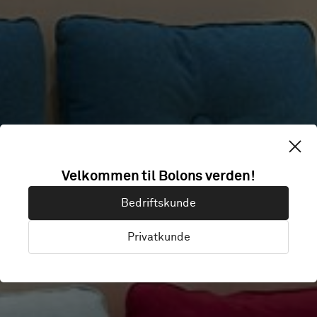
Velkommen til Bolons verden!
KINNARPS
Bedriftskunde
Privatkunde
Kinnarp, Sweden