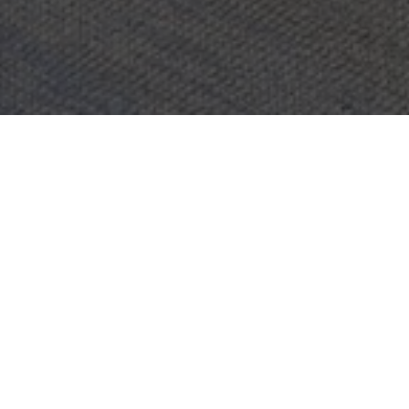
OBJEKT:
KINNARPS
STED:
KINNARP, SWEDEN
STØRRELSE:
1500 M2
ARKITEKT:
INHOUSE