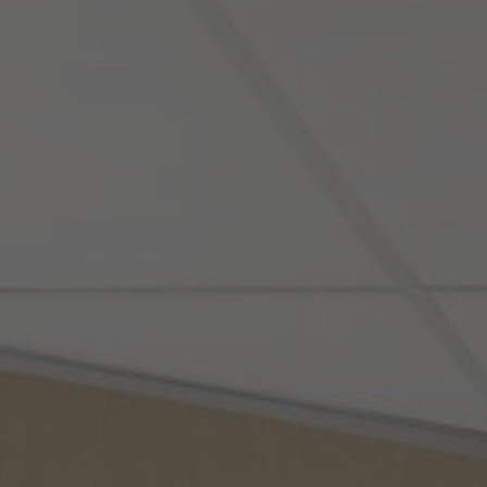
Om oss
Kontakt
Pattern Tile Tool
Image & Material Bank
Velg land